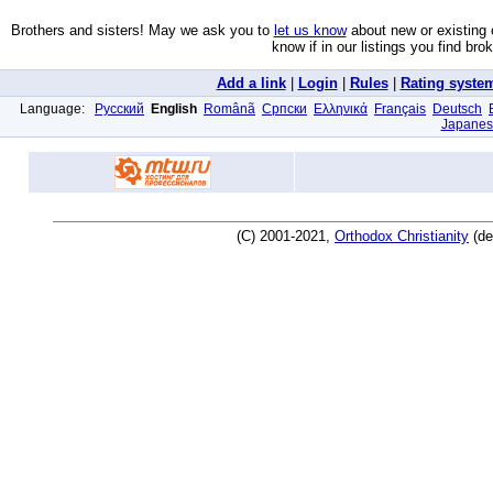
Brothers and sisters! May we ask you to
let us know
about new or existing 
know if in our listings you find bro
Add a link
|
Login
|
Rules
|
Rating syste
Language:
Русский
English
Românã
Српски
Ελληνικά
Français
Deutsch
Japanes
(C) 2001-2021,
Orthodox Christianity
(de