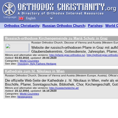
Language:
Orthodox Christianity
:
Russian Orthodox Church
:
Parishes
:
World C
Russisch-orthodoxe Kirchengemeinde zu Mariä Schutz in Graz
Russian Orthodox Church, Diocese of Vienna and Austria (Western Europ
Website der russisch-orthodoxen Pfarre in Graz mit aufk
Glaubensbekenntnis, Gottesdienste, Jahresplan, Pfarrer, 
Mirrors and alternative site versions:
http://pfarre-graz.orthodox.ru/
,
http://prihod-graz.orthodo
Added
:
03.03.2010
,
updated
:
20.03.2020
Categories:
World Countries
See also:
Theology, Holy Fathers Heritage
Kathedrale zum hl. Nikolaus in Wien
Russian Orthodox Church, Diocese of Vienna and Austria (Western Europe, Austria). Official 
Die offizielle Web-Seite der Kathedrale z. hl. Nikolaus in Wien, mehr als 
Bischöfe, Pfarrer, Sonntagsschule, Bibliothek, Chor, Kirchengeschäft, Go
Mirrors and alternative site versions:
http://russischekirche.at/
Added
:
15.12.2004
,
updated
:
16.10.2020
Categories:
World Countries
See also:
Newspapers